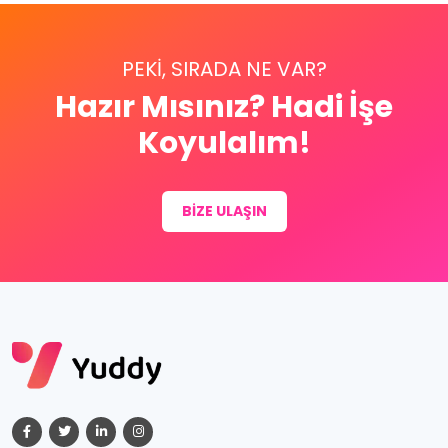
PEKI, SIRADA NE VAR?
Hazır Mısınız? Hadi İşe
Koyulalım!
BIZE ULAŞIN