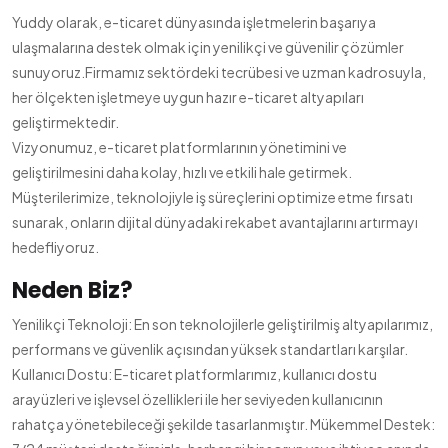
Yuddy olarak, e-ticaret dünyasında işletmelerin başarıya
ulaşmalarına destek olmak için yenilikçi ve güvenilir çözümler
sunuyoruz.Firmamız sektördeki tecrübesi ve uzman kadrosuyla,
her ölçekten işletmeye uygun hazır e-ticaret altyapıları
geliştirmektedir.
Vizyonumuz, e-ticaret platformlarının yönetimini ve
geliştirilmesini daha kolay, hızlı ve etkili hale getirmek.
Müşterilerimize, teknolojiyle iş süreçlerini optimize etme fırsatı
sunarak, onların dijital dünyadaki rekabet avantajlarını artırmayı
hedefliyoruz.
Neden Biz?
Yenilikçi Teknoloji: En son teknolojilerle geliştirilmiş altyapılarımız,
performans ve güvenlik açısından yüksek standartları karşılar.
Kullanıcı Dostu: E-ticaret platformlarımız, kullanıcı dostu
arayüzleri ve işlevsel özellikleri ile her seviyeden kullanıcının
rahatça yönetebileceği şekilde tasarlanmıştır. Mükemmel Destek: