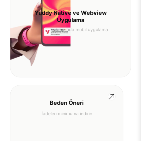
Yuddy Native ve Webview
Uygulama
Işık hızında mobil uygulama
Beden Öneri
İadeleri minimuma indirin