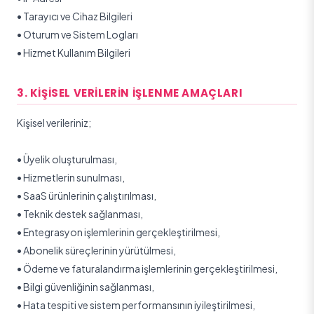
•
Tarayıcı ve Cihaz Bilgileri
•
Oturum ve Sistem Logları
•
Hizmet Kullanım Bilgileri
3. KIŞISEL VERILERIN İŞLENME AMAÇLARI
Kişisel verileriniz;
•
Üyelik oluşturulması,
•
Hizmetlerin sunulması,
•
SaaS ürünlerinin çalıştırılması,
•
Teknik destek sağlanması,
•
Entegrasyon işlemlerinin gerçekleştirilmesi,
•
Abonelik süreçlerinin yürütülmesi,
•
Ödeme ve faturalandırma işlemlerinin gerçekleştirilmesi,
•
Bilgi güvenliğinin sağlanması,
•
Hata tespiti ve sistem performansının iyileştirilmesi,