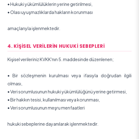
•
Hukuki yükümlülüklerin yerine getirilmesi,
•
Olası uyuşmazlıklarda hakların korunması
amaçlarıyla işlenmektedir.
4. KIŞISEL VERILERIN HUKUKI SEBEPLERI
Kişisel verileriniz KVKK'nın 5. maddesinde düzenlenen;
•
Bir sözleşmenin kurulması veya ifasıyla doğrudan ilgili
olması,
•
Veri sorumlusunun hukuki yükümlülüğünü yerine getirmesi,
•
Bir hakkın tesisi, kullanılması veya korunması,
•
Veri sorumlusunun meşru menfaatleri
hukuki sebeplerine dayanılarak işlenmektedir.