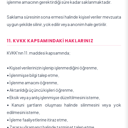
işlenme amacının gerektirdiği süre kadar saklanmaktadır.
Saklama süresinin sona ermesi halinde kişisel veriler mevzuata
uygun şekilde silinir, yok edilir veya anonim hale getirilir.
11. KVKK KAPSAMINDAKI HAKLARINIZ
KVKK'nın 11. maddesi kapsamında;
•
Kişisel verilerinizin işlenip işlenmediğini öğrenme,
•
İşlenmişse bilgi talep etme,
•
İşlenme amacını öğrenme,
•
Aktarıldığı üçüncü kişileri öğrenme,
•
Eksik veya yanlış işlenmişse düzeltilmesini isteme,
•
Kanuni şartların oluşması halinde silinmesini veya yok
edilmesini isteme,
•
İşleme faaliyetlerine itiraz etme,
•
Zarara uğramanız halinde tazminat talep etme