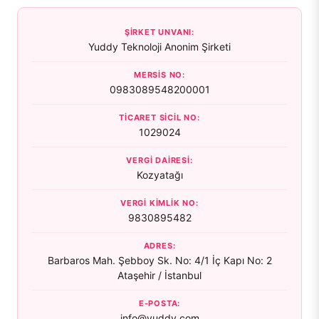
ŞIRKET UNVANI
:
Yuddy Teknoloji Anonim Şirketi
MERSİS NO
:
0983089548200001
TICARET SICIL NO
:
1029024
VERGI DAIRESI
:
Kozyatağı
VERGI KIMLIK NO
:
9830895482
ADRES
:
Barbaros Mah. Şebboy Sk. No: 4/1 İç Kapı No: 2
Ataşehir / İstanbul
E-POSTA
:
info@yuddy.com