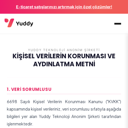
E-ticaret satışlarınızı artırmak için özel çözümler!
YUDDY TEKNOLOJI ANONIM ŞIRKETI
KİŞİSEL VERİLERİN KORUNMASI VE
AYDINLATMA METNİ
1. VERI SORUMLUSU
6698 Sayılı Kişisel Verilerin Korunması Kanunu ("KVKK")
kapsamında kişisel verileriniz, veri sorumlusu sıfatıyla aşağıda
bilgileri yer alan
Yuddy Teknoloji Anonim Şirketi
tarafından
işlenmektedir.