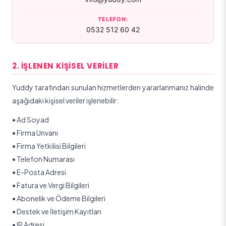
TELEFON
:
0532 512 60 42
2. İŞLENEN KIŞISEL VERILER
Yuddy tarafından sunulan hizmetlerden yararlanmanız halinde
aşağıdaki kişisel veriler işlenebilir:
•
Ad Soyad
•
Firma Unvanı
•
Firma Yetkilisi Bilgileri
•
Telefon Numarası
•
E-Posta Adresi
•
Fatura ve Vergi Bilgileri
•
Abonelik ve Ödeme Bilgileri
•
Destek ve İletişim Kayıtları
•
IP Adresi